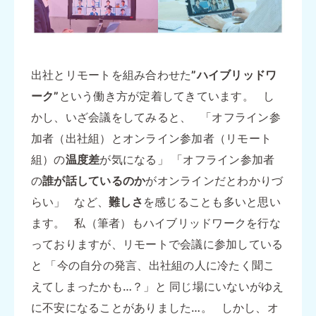
出社とリモートを組み合わせた
”ハイブリッドワ
ーク”
という働き方が定着してきています。 し
かし、いざ会議をしてみると、 「オフライン参
加者（出社組）とオンライン参加者（リモート
組）の
温度差
が気になる」 「オフライン参加者
の
誰が話しているのか
がオンラインだとわかりづ
らい」 など、
難しさ
を感じることも多いと思い
ます。 私（筆者）もハイブリッドワークを行な
っておりますが、リモートで会議に参加している
と 「今の自分の発言、出社組の人に冷たく聞こ
えてしまったかも…？」と 同じ場にいないがゆえ
に不安になることがありました…。 しかし、オ