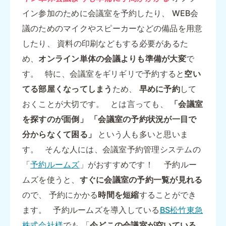
イン参加のために会議室を予約したり、 WEB会
議のためのマイクやスピーカーなどの備品を用意
したり、 資料の印刷などもする必要があるた
め、
オンライン単体の会議よりも準備が大変
で
す。 特に、会議室をギリギリで予約すると
空い
てる部屋くなってしまう
ため、
早めに予約
して
おくことが大切です。 とは言っても、
「会議室
を探すのが面倒」
「会議室の予約状況が一目で
分からなくて困る」
という人も多いと思いま
す。 そんな人には、会議室予約管理システムの
「
予約ルームズ
」がおすすめです！ 予約ルー
ムズを使うと、
すぐに会議室の予約一覧が見れる
ので、 予約にかかる
時間を短縮
することができ
ます。 予約ルームズを導入している
BS松竹東急
株式会社様
でも 「
今どこの会議室が空いている