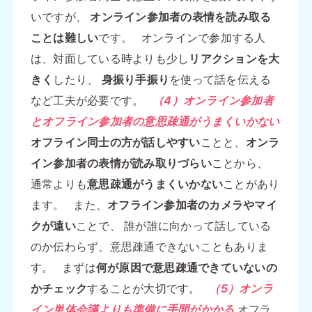
いですが、
オンライン参加者の表情を読み取る
ことは難しい
です。 オンラインで参加する人
は、対面している時よりも少し
リアクションを大
きく
したり、
身振り手振り
を使って話を伝える
など工夫が必要です。
（4）オンライン参加者
とオフライン参加者の意思疎通がうまくいかない
オフライン同士の方が話しやすい
ことと、
オンラ
イン参加者の表情が読み取りづらい
ことから、
通常よりも
意思疎通がうまくいかない
ことがあり
ます。 また、
オフライン参加者のカメラやマイ
クが遠い
ことで、 誰が誰に向かって話している
のか伝わらず、意思疎通できないこともありま
す。 まずは
何が原因で意思疎通できていないの
かチェック
することが大切です。
（5）オンラ
イン単体会議よりも準備に手間がかかる
オフラ