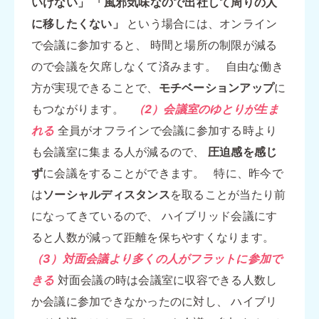
いけない」
「風邪気味なので出社して周りの人
に移したくない」
という場合には、オンライン
で会議に参加すると、 時間と場所の制限が減る
ので会議を欠席しなくて済みます。 自由な働き
方が実現できることで、
モチベーションアップ
に
もつながります。
（2）会議室のゆとりが生ま
れる
全員がオフラインで会議に参加する時より
も会議室に集まる人が減るので、
圧迫感を感じ
ず
に会議をすることができます。 特に、昨今で
は
ソーシャルディスタンス
を取ることが当たり前
になってきているので、 ハイブリッド会議にす
ると人数が減って距離を保ちやすくなります。
（3）対面会議より多くの人がフラットに参加で
きる
対面会議の時は会議室に収容できる人数し
か会議に参加できなかったのに対し、 ハイブリ