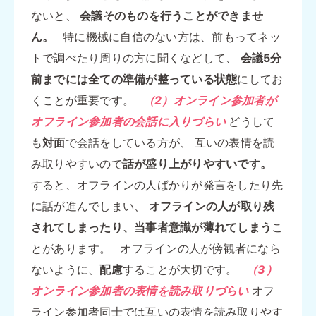
ないと、
会議そのものを行うことができませ
ん。
特に機械に自信のない方は、前もってネッ
トで調べたり周りの方に聞くなどして、
会議5分
前までには全ての準備が整っている状態
にしてお
くことが重要です。
（2）オンライン参加者が
オフライン参加者の会話に入りづらい
どうして
も
対面
で会話をしている方が、 互いの表情を読
み取りやすいので
話が盛り上がりやすいです。
すると、オフラインの人ばかりが発言をしたり先
に話が進んでしまい、
オフラインの人が取り残
されてしまったり、当事者意識が薄れてしまう
こ
とがあります。 オフラインの人が傍観者になら
ないように、
配慮
することが大切です。
（3）
オンライン参加者の表情を読み取りづらい
オフ
ライン参加者同士では互いの表情を読み取りやす