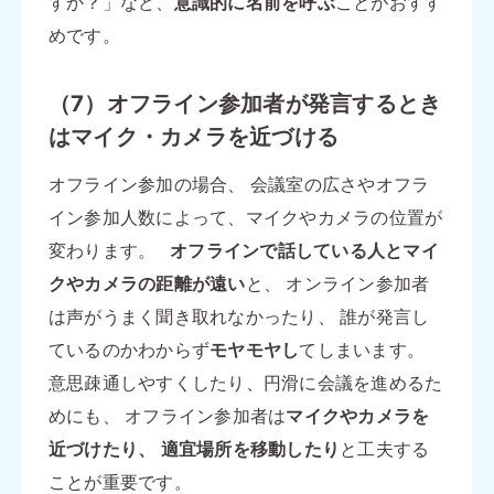
すか？」など、
意識的に名前を呼ぶ
ことがおすす
めです。
（7）オフライン参加者が発言するとき
はマイク・カメラを近づける
オフライン参加の場合、 会議室の広さやオフラ
イン参加人数によって、マイクやカメラの位置が
変わります。
オフラインで話している人とマイ
クやカメラの距離が遠い
と、 オンライン参加者
は声がうまく聞き取れなかったり、 誰が発言し
ているのかわからず
モヤモヤし
てしまいます。
意思疎通しやすくしたり、円滑に会議を進めるた
めにも、 オフライン参加者は
マイクやカメラを
近づけたり、
適宜場所を移動したり
と工夫する
ことが重要です。