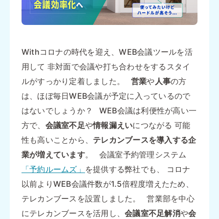
Withコロナの時代を迎え、WEB会議ツールを活
用して 非対面で会議や打ち合わせをするスタイ
ルがすっかり定着しました。
営業
や
人事
の方
は、ほぼ毎日WEB会議が予定に入っているので
はないでしょうか？ WEB会議は利便性が高い一
方で、
会議室不足
や
情報漏えい
につながる 可能
性も高いことから、
テレカンブースを導入する企
業が増えています
。 会議室予約管理システム
「予約ルームズ」
を提供する弊社でも、 コロナ
以前よりWEB会議件数が1.5倍程度増えたため、
テレカンブースを設置しました。 営業部を中心
にテレカンブースを活用し、
会議室不足解消
や
会