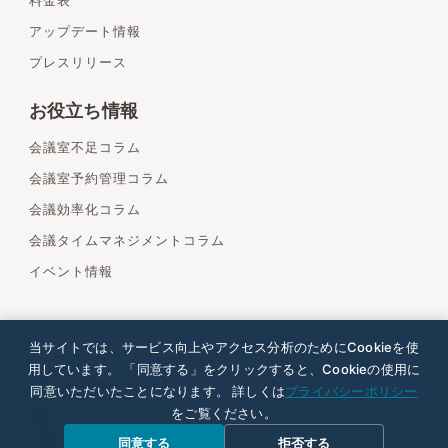
料金表
アップデート情報
プレスリリース
お役立ち情報
会議室不足コラム
会議室予約管理コラム
会議効率化コラム
会議タイムマネジメントコラム
イベント情報
当サイトでは、サービス向上やアクセス分析のためにCookieを使
用しています。 「同意する」をクリックすると、Cookieの使用に
運営会社情報
同意いただいたことになります。 詳しくは
プライバシーポリシー
個人情報保護方針
をご覧ください。
商標について
情報セキュリティ方針
同意する
拒否する